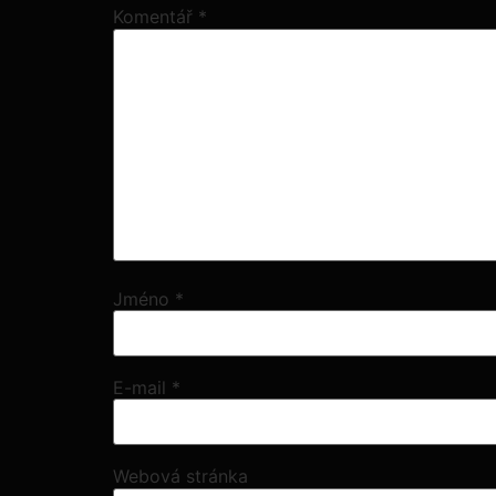
Komentář
*
Jméno
*
E-mail
*
Webová stránka