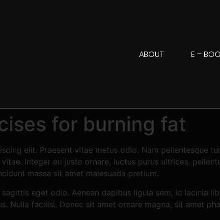
ABOUT
E – BO
ises for burning fat
scing elit. Praesent vitae metus odio. Nam pellentesque tur
itae. Integer eu justo ornare, luctus purus ultrices, pellent
incidunt massa sit amet malesuada pretium.
 sagittis eget odio. Aenean dapibus ligula sem, id lacinia l
bus. Nulla facilisi. Donec sit amet ornare magna, sit amet ph