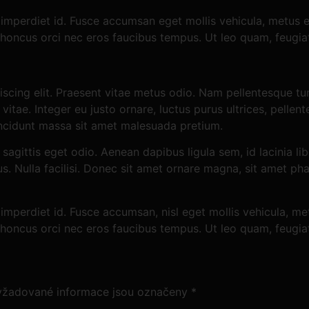
mperdiet id. Fusce accumsan eget mollis vehicula, metus ex 
r rhoncus orci nec eros faucibus tempus. Ut leo quam, feugi
scing elit. Praesent vitae metus odio. Nam pellentesque tur
itae. Integer eu justo ornare, luctus purus ultrices, pellent
incidunt massa sit amet malesuada pretium.
 sagittis eget odio. Aenean dapibus ligula sem, id lacinia l
bus. Nulla facilisi. Donec sit amet ornare magna, sit amet ph
mperdiet id. Fusce accumsan, nisl eget mollis vehicula, metu
r rhoncus orci nec eros faucibus tempus. Ut leo quam, feugi
yžadované informace jsou označeny
*