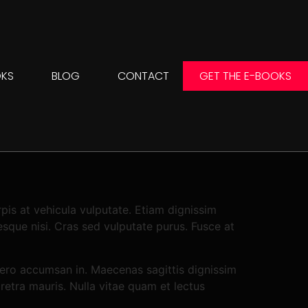
OKS
BLOG
CONTACT
GET THE E-BOOKS
pis at vehicula vulputate. Etiam dignissim
esque nisi. Cras sed vulputate purus. Fusce at
ibero accumsan in. Maecenas sagittis dignissim
aretra mauris. Nulla vitae quam et lectus