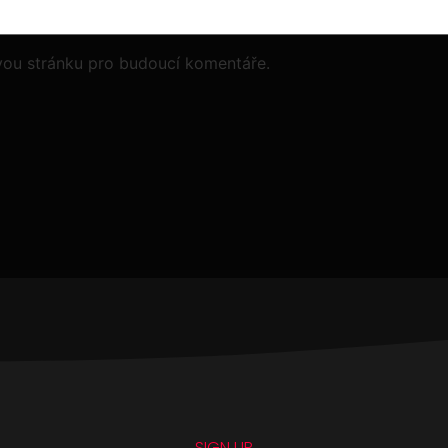
vou stránku pro budoucí komentáře.
SIGN UP