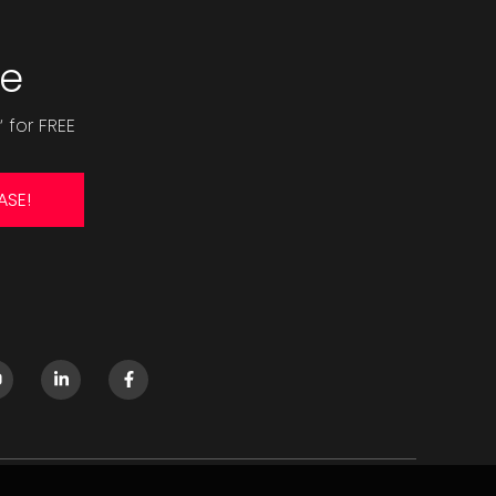
ee
 for FREE
ASE!